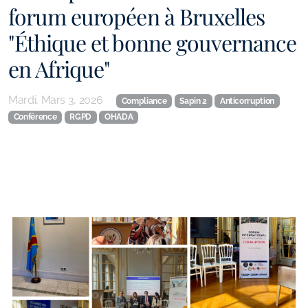
forum européen à Bruxelles
"Éthique et bonne gouvernance
en Afrique"
Mardi, Mars 3, 2026
Compliance
Sapin 2
Anticorruption
Conférence
RGPD
OHADA