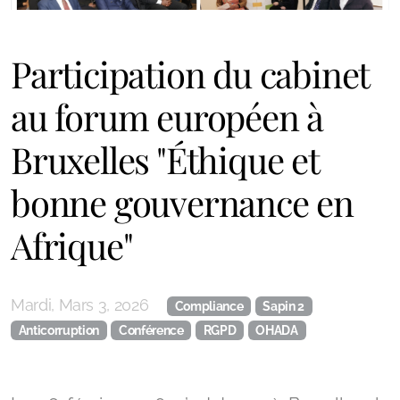
Participation du cabinet
au forum européen à
Bruxelles "Éthique et
bonne gouvernance en
Afrique"
Mardi, Mars 3, 2026
Compliance
Sapin 2
Anticorruption
Conférence
RGPD
OHADA