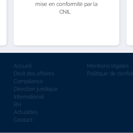
mise en conformité par la
CNIL
Menu principal
Légal
Accueil
Mentions légales
Droit des affaires
Politique de confid
Compliance
Direction juridique
International
RH
Actualités
Contact