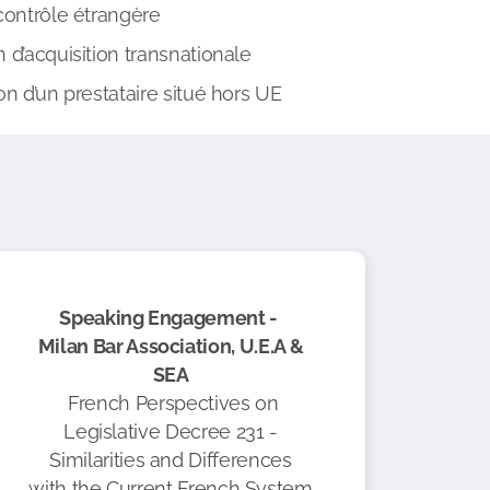
 contrôle étrangère
n d’acquisition transnationale
on d’un prestataire situé hors UE
Speaking Engagement -
Milan Bar Association, U.E.A &
SEA
French Perspectives on
Legislative Decree 231 -
Similarities and Differences
with the Current French System