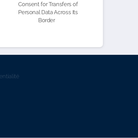
Consent for Transfers of
Personal Data Across Its
Border
entialité